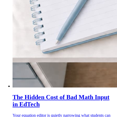
The Hidden Cost of Bad Math Input
in EdTech
Your equation editor is quietly narrowing what students can