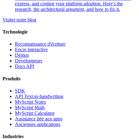
express, and costing your platform adoption. Here’s the
research, the architectural argument, and how to fix it.
Visiter notre blog
Technologie
Reconnaissance d'écriture
Encre interactive
Démos
Développeurs
Docs API
Produits
SDK
API Text-to-handwriting
MyScript Notes
MyScript Math
MyScript Calculator
Assistance liée aux apps
Anciennes applications
Industries