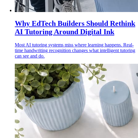
Why EdTech Builders Should Rethink
AI Tutoring Around Digital Ink
Most AI tutoring systems miss where learning happens. Real-
time handwriting recognition changes what intelligent tutoring
can see and do.