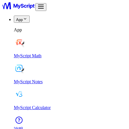
App
App
MyScript Math
MyScript Notes
MyScript Calculator