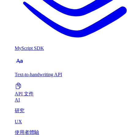
MyScript SDK
Text-to-handwriting API
API 文件
AI
研究
UX
使用者體驗