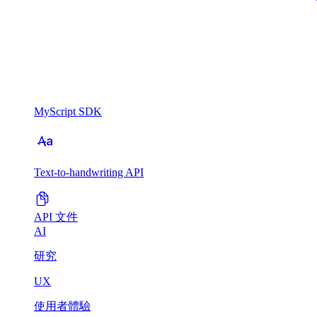
MyScript SDK
Text-to-handwriting API
API 文件
AI
研究
UX
使用者體驗