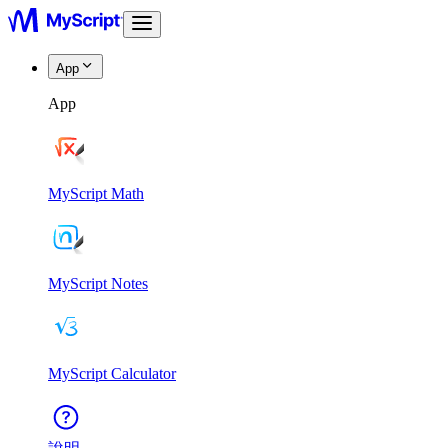
App
App
MyScript Math
MyScript Notes
MyScript Calculator