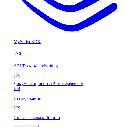
MyScript SDK
API Text-to-handwriting
Документация по API-интерфейсам
ИИ
Исследования
UX
Пользовательский опыт