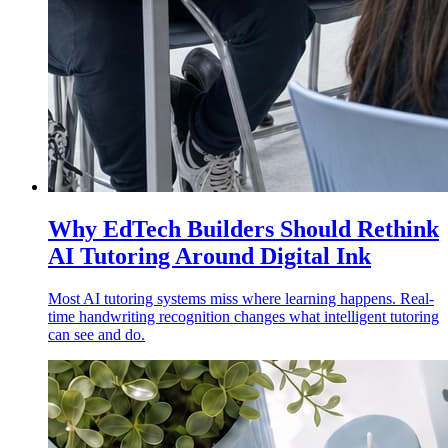
Why EdTech Builders Should Rethink
AI Tutoring Around Digital Ink
Most AI tutoring systems miss where learning happens. Real-
time handwriting recognition changes what intelligent tutoring
can see and do.