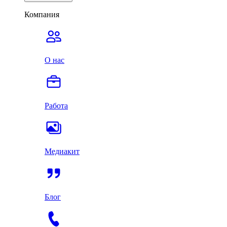
Компания
О нас
Работа
Медиакит
Блог