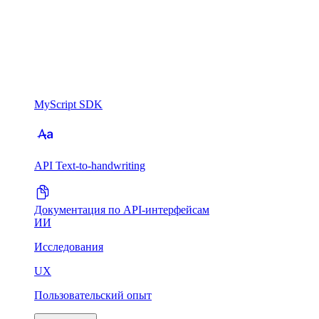
MyScript SDK
API Text-to-handwriting
Документация по API-интерфейсам
ИИ
Исследования
UX
Пользовательский опыт