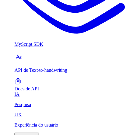
MyScript SDK
API de Text-to-handwriting
Docs de API
IA
Pesquisa
UX
Experiência do usuário