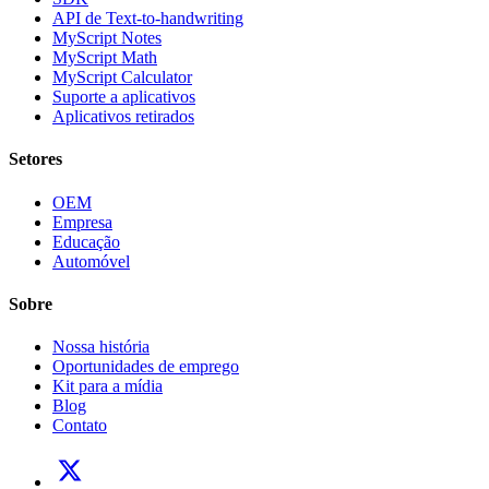
API de Text-to-handwriting
MyScript Notes
MyScript Math
MyScript Calculator
Suporte a aplicativos
Aplicativos retirados
Setores
OEM
Empresa
Educação
Automóvel
Sobre
Nossa história
Oportunidades de emprego
Kit para a mídia
Blog
Contato