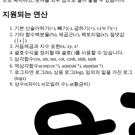
트로 복사하고, 숫자를 외부 앱으로 끌어 놓을 수 있습니다.
지원되는 연산
기본 산술
더하기(+), 빼기(-), 곱하기(×), 나누기(÷)
기타 함수
백분율(%), 제곱근(√), 팩토리얼(x!), 절댓값
(│x│)
거듭제곱과 지수 표현
ex, xy, x²
괄호
수식을 정리할 때 괄호( )를 사용할 수 있습니다.
삼각함수
cos, sin, tan, cot, cosh, sinh, tanh
역삼각함수
acos(cos⁻¹), asin(sin⁻¹), atan(tan⁻¹)
로그
자연 로그(ln), 상용 로그(log), 임의의 밑을 가진 로그
(logx)
상수
π(파이), e(오일러 수), φ(황금비)