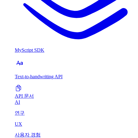
MyScript SDK
Text-to-handwriting API
API 문서
AI
연구
UX
사용자 경험