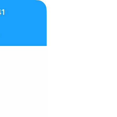
앱
앱
MyScript Math
MyScript Notes
MyScript Calculator