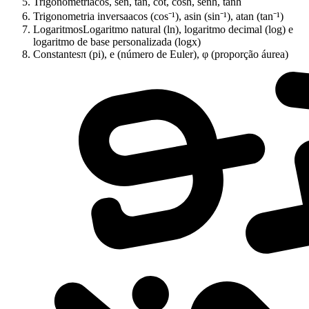
Trigonometria
cos, sen, tan, cot, cosh, senh, tanh
Trigonometria inversa
acos (cos⁻¹), asin (sin⁻¹), atan (tan⁻¹)
Logaritmos
Logaritmo natural (ln), logaritmo decimal (log) e
logaritmo de base personalizada (logx)
Constantes
π (pi), e (número de Euler), φ (proporção áurea)