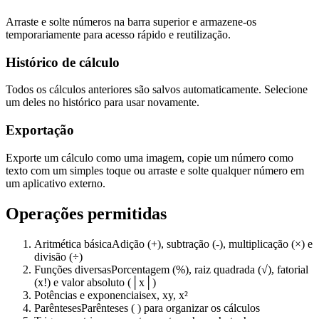
Arraste e solte números na barra superior e armazene-os
temporariamente para acesso rápido e reutilização.
Histórico de cálculo
Todos os cálculos anteriores são salvos automaticamente. Selecione
um deles no histórico para usar novamente.
Exportação
Exporte um cálculo como uma imagem, copie um número como
texto com um simples toque ou arraste e solte qualquer número em
um aplicativo externo.
Operações permitidas
Aritmética básica
Adição (+), subtração (-), multiplicação (×) e
divisão (÷)
Funções diversas
Porcentagem (%), raiz quadrada (√), fatorial
(x!) e valor absoluto (│x│)
Potências e exponenciais
ex, xy, x²
Parênteses
Parênteses ( ) para organizar os cálculos