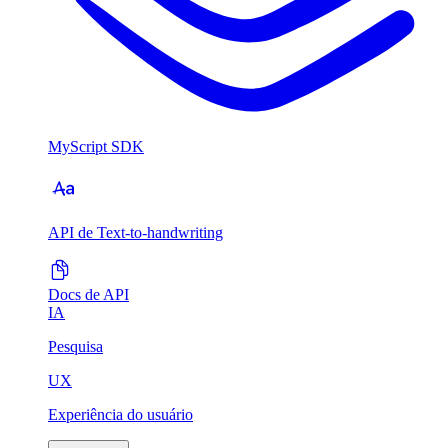
MyScript SDK
API de Text-to-handwriting
Docs de API
IA
Pesquisa
UX
Experiência do usuário