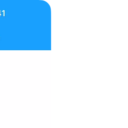
Aplicativos
Aplicativos
MyScript Math
MyScript Notes
MyScript Calculator
Ajuda