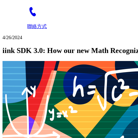
聯絡方式
4/26/2024
iink SDK 3.0: How our new Math Recogniz