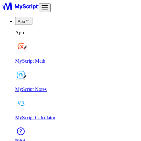
App
App
MyScript Math
MyScript Notes
MyScript Calculator