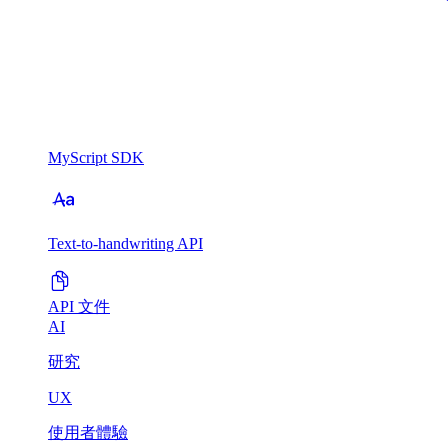
MyScript SDK
Text-to-handwriting API
API 文件
AI
研究
UX
使用者體驗